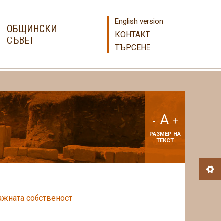
English version
ОБЩИНСКИ
КОНТАКТ
СЪВЕТ
ТЪРСЕНЕ
A
-
+
РАЗМЕР НА
ТЕКСТ
тажната собственост