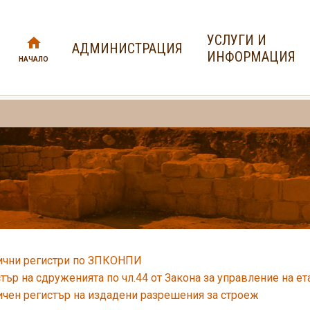
УСЛУГИ И
АДМИНИСТРАЦИЯ
ИНФОРМАЦИЯ
НАЧАЛО
ични регистри по ЗПКОНПИ
тър на сдруженията по чл.44 от Закона за управление на е
чен регистър на издадени разрешения за строеж