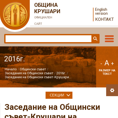
ОБЩИНА
English
КРУШАРИ
version
ОФИЦИАЛЕН
КОНТАКТ
САЙТ
2016г.
A
-
+
Начало
Общински съвет
РАЗМЕР НА
Заседания на Общински съвет
2016г.
ТЕКСТ
Заседание на Общински съвет-Крушари...
СЕКЦИИ
Заседание на Общински
съвет-Крушари на