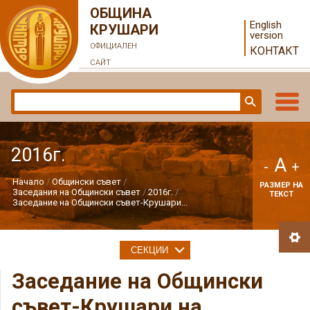
ОБЩИНА
English
КРУШАРИ
version
ОФИЦИАЛЕН
КОНТАКТ
САЙТ
2016г.
A
-
+
Начало
Общински съвет
РАЗМЕР НА
Заседания на Общински съвет
2016г.
ТЕКСТ
Заседание на Общински съвет-Крушари...
СЕКЦИИ
Заседание на Общински
съвет-Крушари на