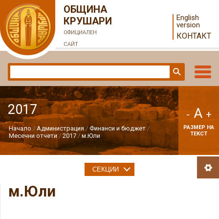
ОБЩИНА
English
КРУШАРИ
version
ОФИЦИАЛЕН
КОНТАКТ
САЙТ
2017
A
-
+
РАЗМЕР НА
Начало
Администрация
Финанси и бюджет
ТЕКСТ
Месечни отчети
2017
м.Юли
СЕКЦИИ
м.Юли