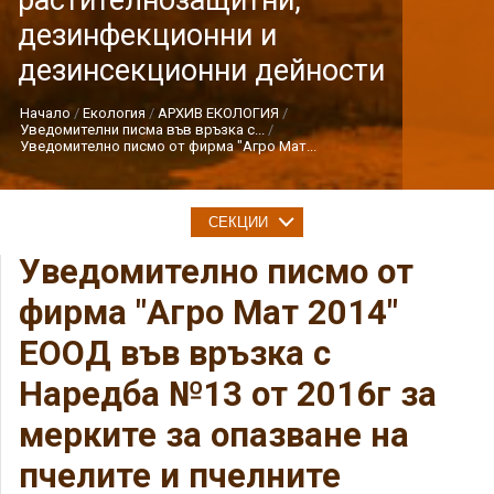
растителнозащитни,
дезинфекционни и
дезинсекционни дейности
Начало
Екология
АРХИВ ЕКОЛОГИЯ
Уведомителни писма във връзка с...
Уведомително писмо от фирма "Агро Мат...
СЕКЦИИ
Уведомително писмо от
фирма "Агро Мат 2014"
ЕООД във връзка с
Наредба №13 от 2016г за
мерките за опазване на
пчелите и пчелните