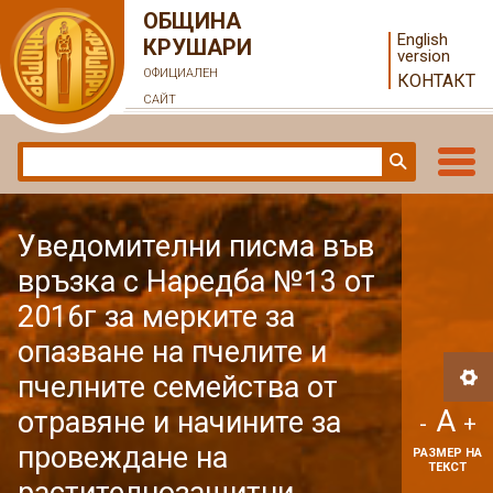
ОБЩИНА
English
КРУШАРИ
version
ОФИЦИАЛЕН
КОНТАКТ
САЙТ
Уведомителни писма във
връзка с Наредба №13 от
2016г за мерките за
опазване на пчелите и
пчелните семейства от
A
отравяне и начините за
-
+
провеждане на
РАЗМЕР НА
ТЕКСТ