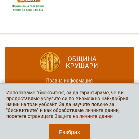
ОБЩИНА
КРУШАРИ
Правна информация
Политика за достъпност
Използваме "бисквитки", за да гарантираме, че ви
Карта на сайта
предоставяме услугите си по възможно най-добрия
начин на този уебсайт. За да научите повече за
Община Крушари
"бисквитките" и как обработваме личните данни,
в социалните мрежи
посетете страницата
Защита на личните данни
.
Разбрах
2026 Община Крушари
Уеб дизайн и програмиране: Нео медия