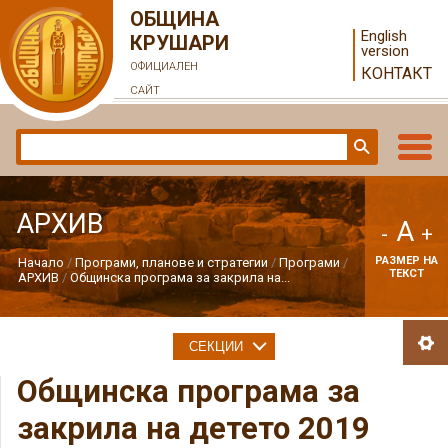
ОБЩИНА
English
КРУШАРИ
version
ОФИЦИАЛЕН
КОНТАКТ
САЙТ
АРХИВ
A
-
+
РАЗМЕР НА
Начало
Програми, планове и стратегии
Програми
ТЕКСТ
АРХИВ
Общинска програма за закрила на...
СЕКЦИИ
Общинска програма за
закрила на детето 2019