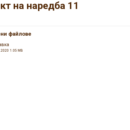
кт на наредба 11
ени файлове
авка
.2020
1.05 MB