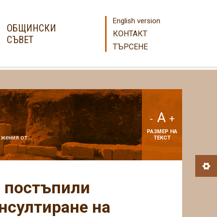
English version
ОБЩИНСКИ
КОНТАКТ
СЪВЕТ
ТЪРСЕНЕ
A
-
+
РАЗМЕР НА
жения от...
ТЕКСТ
за постъпили
нсултиране на