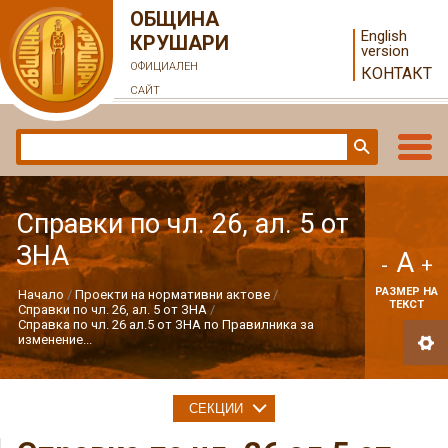
ОБЩИНА
English
КРУШАРИ
version
ОФИЦИАЛЕН
КОНТАКТ
САЙТ
Справки по чл. 26, ал. 5 от
ЗНА
A
-
+
РАЗМЕР НА
Начало
Проекти на нормативни актове
ТЕКСТ
Справки по чл. 26, ал. 5 от ЗНА
Справка по чл. 26 ал.5 от ЗНА по Правилника за
изменение...
СЕКЦИИ