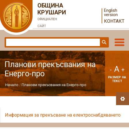
ОБЩИНА
English
КРУШАРИ
version
ОФИЦИАЛЕН
КОНТАКТ
САЙТ
Планови прекъсвания на
A
-
+
Енерго-про
РАЗМЕР НА
ТЕКСТ
Начало
Планови прекъсвания на Енерго-про
Информация за прекъсване на електроснабдяването