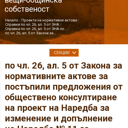
вещи-общинска
собственост
Начало
Проекти на нормативни актове
Справки по чл. 26, ал. 5 от ЗНА
Справка по чл. 26, ал. 5 от ЗНА по...
по чл. 26, ал. 5 от Закона за...
СЕКЦИИ
по чл. 26, ал. 5 от Закона за
нормативните актове за
постъпили предложения от
обществено консултиране
на проект на Наредба за
изменение и допълнение