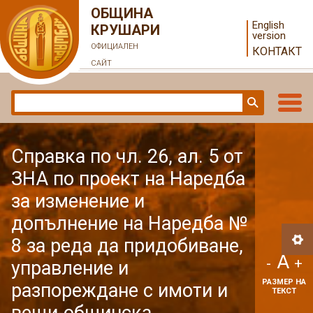
ОБЩИНА
English
КРУШАРИ
version
ОФИЦИАЛЕН
КОНТАКТ
САЙТ
Справка по чл. 26, ал. 5 от
ЗНА по проект на Наредба
за изменение и
допълнение на Наредба №
8 за реда да придобиване,
A
-
+
управление и
РАЗМЕР НА
разпореждане с имоти и
ТЕКСТ