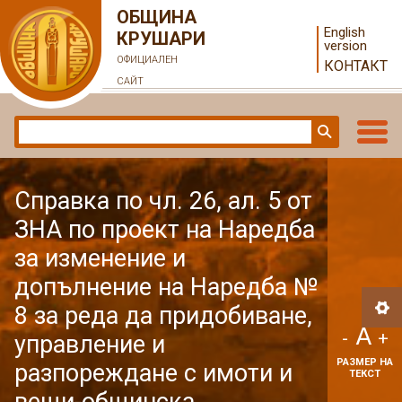
ОБЩИНА
English
КРУШАРИ
version
ОФИЦИАЛЕН
КОНТАКТ
САЙТ
Справка по чл. 26, ал. 5 от
ЗНА по проект на Наредба
за изменение и
допълнение на Наредба №
8 за реда да придобиване,
A
-
+
управление и
РАЗМЕР НА
разпореждане с имоти и
ТЕКСТ