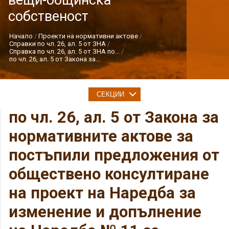
вещи-общинска
собственост
Начало
Проекти на нормативни актове
Справки по чл. 26, ал. 5 от ЗНА
Справка по чл. 26, ал. 5 от ЗНА по...
по чл. 26, ал. 5 от Закона за...
СЕКЦИИ
по чл. 26, ал. 5 от Закона за
нормативните актове за
постъпили предложения от
обществено консултиране
на проект на Наредба за
изменение и допълнение