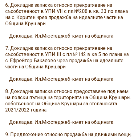
6. Докладна записка относно прекратяване на
съсобственост в УПИ VII с пл.№208 в кв. 33 по плана
на с. Коритен чрез продажба на идеалните части на
Община Крушари.
Докладва: Ил.Мюстеджеб-кмет на общината
7. Докладна записка относно прекратяване на
съсобственост в УПИ III с пл.№142 в кв.5 по плана на
с. Ефрейтор Бакалово чрез продажба на идеалните
части на Община Крушари.
Докладва: Ил.Мюстеджеб-кмет на общината
8. Докладна записка относно предоставяне под наем
на полски пътища на територията на Община Крушари,
собственост на Община Крушари за стопанската
2021/2022 година.
Докладва: Ил.Мюстеджеб-кмет на общината
9. Предложение относно продажба на движими вещи,