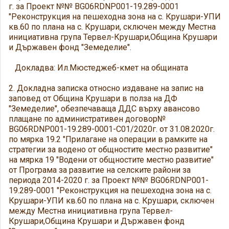
г. за Проект №№ BG06RDNP001-19.289-0001
"Реконструкция на пешеходна зона на с. Крушари-УПИ
кв.60 по плана на с. Крушари, сключен между Местна
инициативна група Тервел-Крушари,Община Крушари
и Държавен фонд "Земеделие".
Докладва: Ил.Мюстеджеб-кмет на общината
2. Докладна записка относно издаване на запис на
заповед от Община Крушари в полза на ДФ
"Земеделие", обезпечаваща ДДС върху авансово
плащане по административен договор№
BG06RDNP001-19.289-0001-С01/2020г. от 31.08.2020г.
по мярка 19.2 "Прилагане на опeрации в рамките на
стратегии за водено от общностите местно развитие"
на мярка 19 "Водени от общностите местно развитие"
от Програма за развитие на селските райони за
периода 2014-2020 г. за Проект №№ BG06RDNP001-
19.289-0001 "Реконструкция на пешеходна зона на с.
Крушари-УПИ кв.60 по плана на с. Крушари, сключен
между Местна инициативна група Тервел-
Крушари,Община Крушари и Държавен фонд