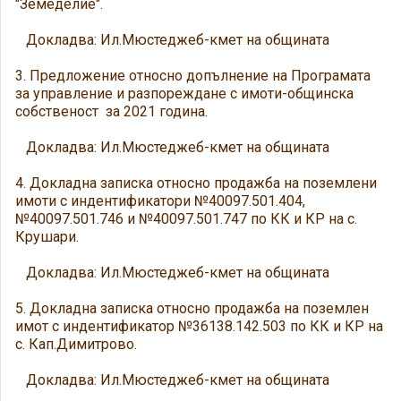
"Земеделие".
Докладва: Ил.Мюстеджеб-кмет на общината
3. Предложение относно допълнение на Програмата
за управление и разпореждане с имоти-общинска
собственост за 2021 година.
Докладва: Ил.Мюстеджеб-кмет на общината
4. Докладна записка относно продажба на поземлени
имоти с индентификатори №40097.501.404,
№40097.501.746 и №40097.501.747 по КК и КР на с.
Крушари.
Докладва: Ил.Мюстеджеб-кмет на общината
5. Докладна записка относно продажба на поземлен
имот с индентификатор №36138.142.503 по КК и КР на
с. Кап.Димитрово.
Докладва: Ил.Мюстеджеб-кмет на общината