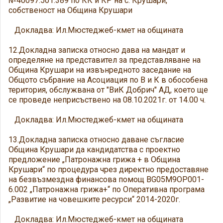
№40097.501.389 по КК и КР на с. Крушари,
собственост на Община Крушари
Докладва: Ил.Мюстеджеб-кмет на общината
12.Докладна записка относно дава на мандат и
определяне на представител за представляване на
Община Крушари на извънредното заседание на
Общото събрание на Асоциация по В и К в обособена
територия, обслужвана от "ВиК Добрич" АД, което ще
се проведе неприсъствено на 08.10.2021г. от 14.00 ч.
Докладва: Ил.Мюстеджеб-кмет на общината
13.Докладна записка относно даване съгласие
Община Крушари да кандидатства с проектно
предложение „Патронажна грижа + в Община
Крушари“ по процедура чрез директно предоставяне
на безвъзмездна финансова помощ BG05M9OP001-
6.002 „Патронажна грижа+“ по Оперативна програма
„Развитие на човешките ресурси“ 2014-2020г.
Докладва: Ил.Мюстеджеб-кмет на общината