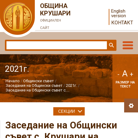
ОБЩИНА
English
КРУШАРИ
version
ОФИЦИАЛЕН
КОНТАКТ
САЙТ
2021г.
A
-
+
Начало
Общински съвет
РАЗМЕР НА
Заседания на Общински съвет
2021г.
ТЕКСТ
Заседание на Общински съвет с....
СЕКЦИИ
Заседание на Общински
съвет с. Крушари на