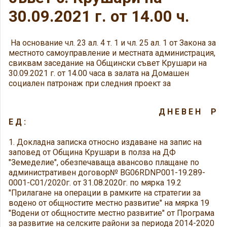
30.09.2021 г. от 14.00 ч.
На основание чл. 23 ал. 4 т. 1 и чл. 25 ал. 1 от Закона за
местното самоуправление и местната администрация,
свиквам заседание на Общински съвет Крушари на
30.09.2021 г. от 14.00 часа в залата на Домашен
социален патронаж при следния проект за
Д Н Е В Е Н Р
Е Д :
1. Докладна записка относно издаване на запис на
заповед от Община Крушари в полза на ДФ
"Земеделие", обезпечаваща авансово плащане по
административен договор№ BG06RDNP001-19.289-
0001-С01/2020г. от 31.08.2020г. по мярка 19.2
"Прилагане на опeрации в рамките на стратегии за
водено от общностите местно развитие" на мярка 19
"Водени от общностите местно развитие" от Програма
за развитие на селските райони за периода 2014-2020