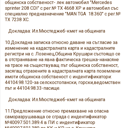
общинска собственост- лек автомобил "Mercedes
sprinter 208 CDI" с рег.№ ТХ 4668 ХР и автомобил със
специално предназначение "MAN TGA 18.360" с рег.№
ТХ 7238 ХС.
Докладва: Ил.Мюстеджеб-кмет на общината
10.Докладна записка относно даване на съгласие за
изменение на кадастралната карта и кадастралните
регистри на с. Лозенец,Община Крушари състоящо се
в отстраняване на явна фактическа грешка-нанасяне
на трасе на съществуващ път общинска собственост,
засягащ отразените в кадастралната карта поземлени
имоти общинска собственост с индентификатори:
44104.98.120-за селскостопански, горски,ведомствен
път и 44104.98.33-пасище.
Докладва: Ил.Мюстеджеб-кмет на общината
11.Предложение относно премахване на опасна
саморазрушаваща се сграда с индентификатор
№40097.501.389.4 в ПИ с индентификатор