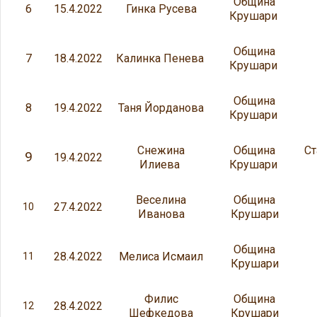
Община
6
15.4.2022
Гинка Русева
Крушари
Община
7
18.4.2022
Калинка Пенева
Крушари
Община
8
19.4.2022
Таня Йорданова
Крушари
Снежина
Община
Ст
9
19.4.2022
Илиева
Крушари
Веселина
Община
27.4.2022
10
Иванова
Крушари
Община
28.4.2022
Мелиса Исмаил
11
Крушари
Филис
Община
28.4.2022
12
Шефкедова
Крушари