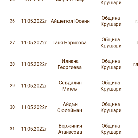
Крушари
Община
11.05.2022г
Айшегюл Юсеин
г
26
Крушари
Община
11.05.2022г
Таня Борисова
27
Крушари
Илиана
Община
11.05.2022г
гл
28
Георгиева
Крушари
Севдалин
Община
11.05.2022г
29
Митев
Крушари
Айдън
Община
11.05.2022г
30
Сюлейман
Крушари
Вержиния
Община
11.05.2022г
31
Атанасова
Крушари