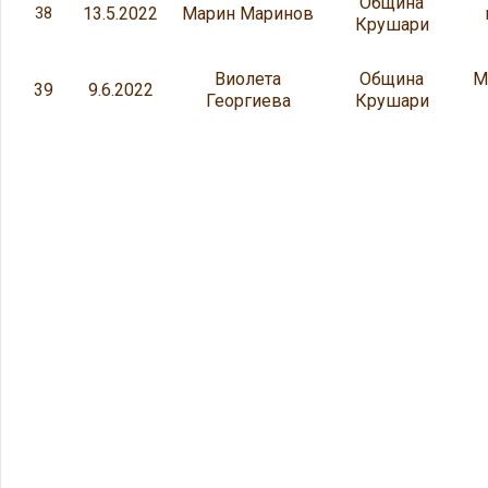
Община
13.5.2022
Марин Маринов
38
Крушари
Виолета
Община
М
39
9.6.2022
Георгиева
Крушари