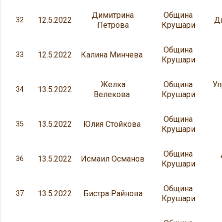
Димитрина
Община
12.5.2022
Д
32
Петрова
Крушари
Община
12.5.2022
Калина Минчева
33
Крушари
Желка
Община
Уп
13.5.2022
34
Велекова
Крушари
Община
13.5.2022
Юлия Стойкова
35
Крушари
Община
13.5.2022
Исмаил Османов
36
Крушари
Община
13.5.2022
Бистра Райнова
37
Крушари