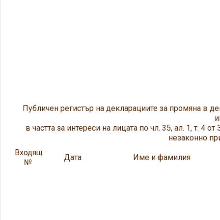
Публичен регистър на декларациите за промяна в де
и
в частта за интереси на лицата по чл. 35, ал. 1, т. 4
незаконно п
Входящ
Дата
Име и фамилия
№