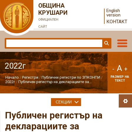
ОБЩИНА
English
КРУШАРИ
version
ОФИЦИАЛЕН
КОНТАКТ
САЙТ
2022г
A
-
+
РАЗМЕР НА
Начало
Регистри
Публични регистри по ЗПКОНПИ
ТЕКСТ
2022г
Публичен регистър на декларациите за...
СЕКЦИИ
Публичен регистър на
декларациите за