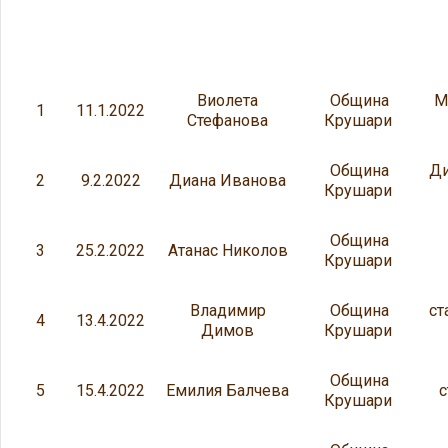
Виолета
Община
М
1
11.1.2022
Стефанова
Крушари
Община
Ди
2
9.2.2022
Диана Иванова
Крушари
Община
3
25.2.2022
Атанас Николов
Крушари
Владимир
Община
ст
4
13.4.2022
Димов
Крушари
Община
5
15.4.2022
Емилия Балчева
с
Крушари