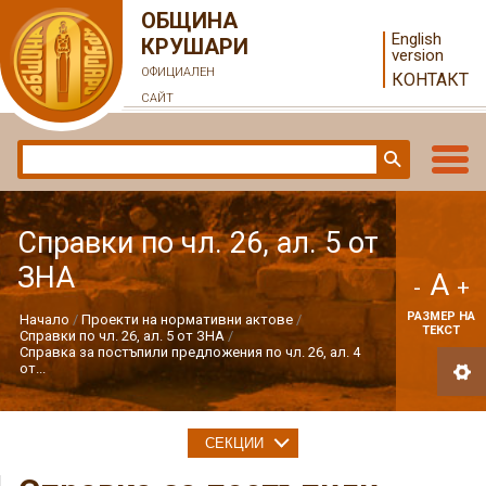
ОБЩИНА
English
КРУШАРИ
version
ОФИЦИАЛЕН
КОНТАКТ
САЙТ
Справки по чл. 26, ал. 5 от
ЗНА
A
-
+
РАЗМЕР НА
Начало
Проекти на нормативни актове
ТЕКСТ
Справки по чл. 26, ал. 5 от ЗНА
Справка за постъпили предложения по чл. 26, ал. 4
от...
СЕКЦИИ