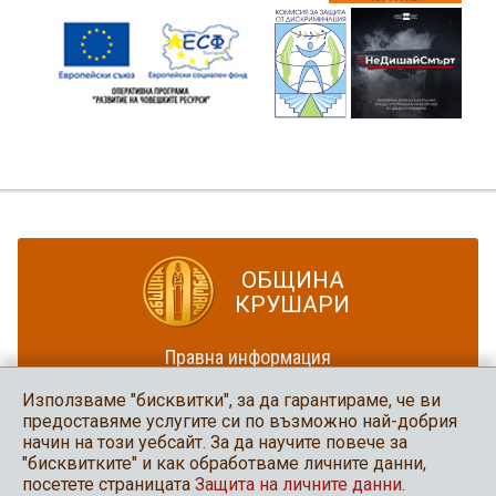
ОБЩИНА
КРУШАРИ
Правна информация
Политика за достъпност
Използваме "бисквитки", за да гарантираме, че ви
Карта на сайта
предоставяме услугите си по възможно най-добрия
начин на този уебсайт. За да научите повече за
Община Крушари
"бисквитките" и как обработваме личните данни,
в социалните мрежи
посетете страницата
Защита на личните данни
.