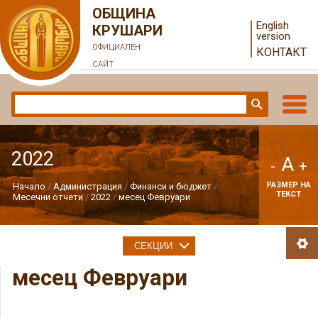
ОБЩИНА
English
КРУШАРИ
version
ОФИЦИАЛЕН
КОНТАКТ
САЙТ
2022
A
-
+
РАЗМЕР НА
Начало
Администрация
Финанси и бюджет
ТЕКСТ
Месечни отчети
2022
месец Февруари
СЕКЦИИ
месец Февруари