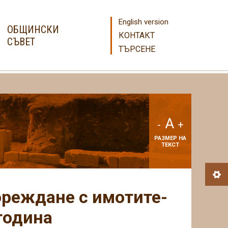
English version
ОБЩИНСКИ
КОНТАКТ
СЪВЕТ
ТЪРСЕНЕ
A
-
+
РАЗМЕР НА
ТЕКСТ
ореждане с имотите-
година