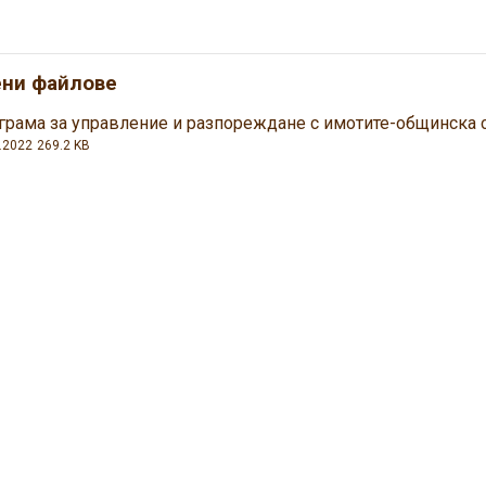
ени файлове
грама за управление и разпореждане с имотите-общинска с
.2022
269.2 KB