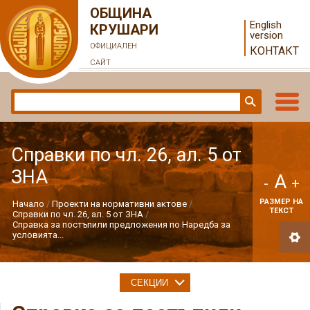
ОБЩИНА
English
КРУШАРИ
version
ОФИЦИАЛЕН
КОНТАКТ
САЙТ
Справки по чл. 26, ал. 5 от
ЗНА
A
-
+
РАЗМЕР НА
Начало
Проекти на нормативни актове
ТЕКСТ
Справки по чл. 26, ал. 5 от ЗНА
Справка за постъпили предложения по Наредба за
условията...
СЕКЦИИ