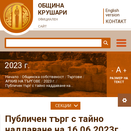
ОБЩИНА
English
КРУШАРИ
version
ОФИЦИАЛЕН
КОНТАКТ
САЙТ
2023 г.
A
-
+
Начало
Общинска собственост
Търгове
РАЗМЕР НА
АРХИВ НА ТЪРГОВЕ
2023 г.
ТЕКСТ
Публичен търг с тайно наддаване на...
СЕКЦИИ
Публичен търг с тайно
наддаване на 16.06.2023г.