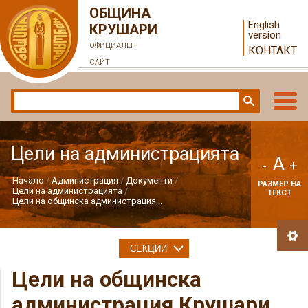
ОБЩИНА
English
КРУШАРИ
version
ОФИЦИАЛЕН
КОНТАКТ
САЙТ
Цели на администрацията
A
-
+
Начало
Администрация
Документи
РАЗМЕР НА
Цели на администрацията
ТЕКСТ
Цели на общинска администрация...
СЕКЦИИ
Цели на общинска
администрация Крушари