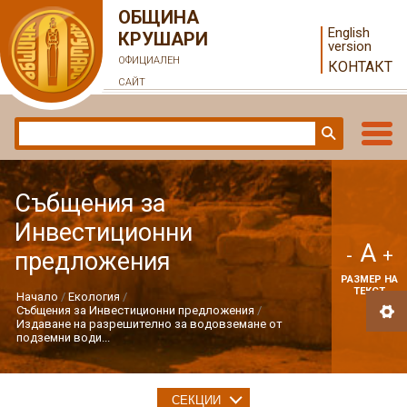
ОБЩИНА
English
КРУШАРИ
version
ОФИЦИАЛЕН
КОНТАКТ
САЙТ
Събщения за
Инвестиционни
A
-
+
предложения
РАЗМЕР НА
ТЕКСТ
Начало
Екология
Събщения за Инвестиционни предложения
Издаване на разрешително за водовземане от
подземни води...
СЕКЦИИ