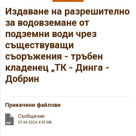
Издаване на разрешително
за водовземане от
подземни води чрез
съществуващи
съоръжения - тръбен
кладенец „ТК - Динга -
Добрин
Прикачени файлове
Съобщение
07.06.2024
4.95 MB