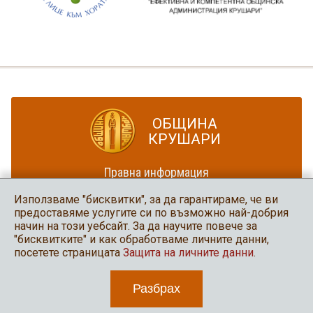
ОБЩИНА
КРУШАРИ
Правна информация
Политика за достъпност
Използваме "бисквитки", за да гарантираме, че ви
Карта на сайта
предоставяме услугите си по възможно най-добрия
начин на този уебсайт. За да научите повече за
Община Крушари
"бисквитките" и как обработваме личните данни,
в социалните мрежи
посетете страницата
Защита на личните данни
.
Разбрах
2026 Община Крушари
Уеб дизайн и програмиране: Нео медия