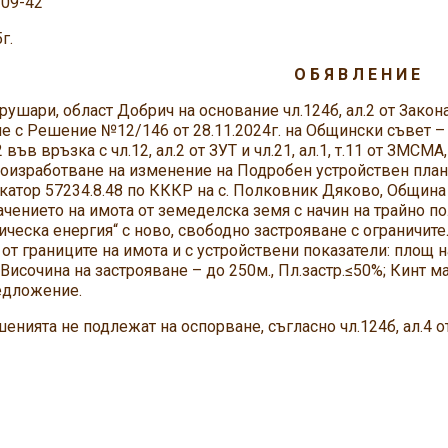
-09-42
г.
О Б Я В Л Е Н И Е
ушари, област Добрич на основание чл.124б, ал.2 от Закона
че с Решение №12/146 от 28.11.2024г. на Общински съвет – К
.2 във връзка с чл.12, ал.2 от ЗУТ и чл.21, ал.1, т.11 от ЗМСМА,
изработване на изменение на Подробен устройствен план 
атор 57234.8.48 по КККР на с. Полковник Дяково, Община
чението на имота от земеделска земя с начин на трайно п
ическа енергия“ с ново, свободно застрояване с ограничи
 от границите на имота и с устройствени показатели: площ н
, Височина на застрояване – до 250м., Пл.застр.≤50%; Кинт м
едложение.
а не подлежат на оспорване, съгласно чл.124б, ал.4 от