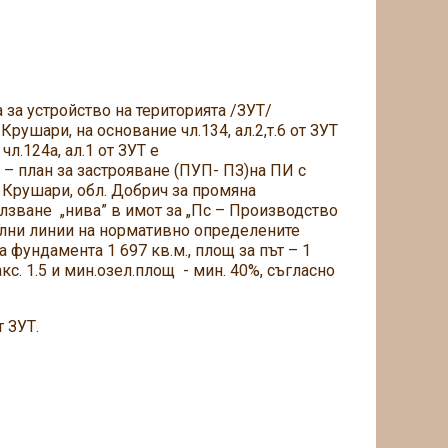
 за устройство на територията /ЗУТ/
рушари, на основание чл.134, ал.2,т.6 от ЗУТ
 чл.124а, ал.1 от ЗУТ е
– план за застрояване (ПУП- ПЗ)на ПИ с
 Крушари, обл. Добрич за промяна
олзване „нива” в имот за „Пс – Производство
телни линии на нормативно определените
а фундамента 1 697 кв.м., площ за път – 1
акс. 1.5 и мин.озел.площ - мин. 40%, съгласно
 ЗУТ.