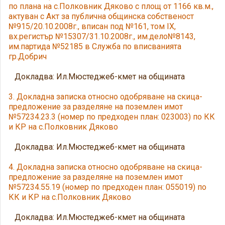
по плана на с.Полковник Дяково с площ от 1166 кв.м.,
актуван с Акт за публична общинска собственост
№915/20.10.2008г., вписан под №161, том IX,
вх.регистър №15307/31.10.2008г., им.дело№8143,
им.партида №52185 в Служба по вписванията
гр.Добрич
Докладва: Ил.Мюстеджеб-кмет на общината
3. Докладна записка относно одобряване на скица-
предложение за разделяне на поземлен имот
№57234.23.3 (номер по предходен план: 023003) по КК
и КР на с.Полковник Дяково
Докладва: Ил.Мюстеджеб-кмет на общината
4. Докладна записка относно одобряване на скица-
предложение за разделяне на поземлен имот
№57234.55.19 (номер по предходен план: 055019) по
КК и КР на с.Полковник Дяково
Докладва: Ил.Мюстеджеб-кмет на общината