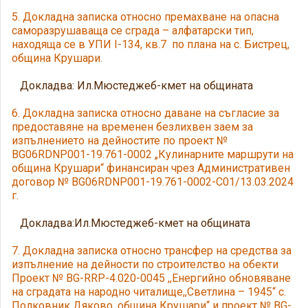
5. Докладна записка относно премахване на опасна
саморазрушаваща се сграда – алфатарски тип,
находяща се в УПИ I-134, кв.7 по плана на с. Бистрец,
община Крушари.
Докладва: Ил.Мюстеджеб-кмет на общината
6. Докладна записка относно даване на съгласие за
предоставяне на временен безлихвен заем за
изпълнението на дейностите по проект №
BG06RDNP001-19.761-0002 „Кулинарните маршрути на
община Крушари“ финансиран чрез Административен
договор № BG06RDNP001-19.761-0002-C01/13.03.2024
г.
Докладва:Ил.Мюстеджеб-кмет на общината
7. Докладна записка относно трансфер на средства за
изпълнение на дейности по строителство на обекти
Проект № BG-RRP-4.020-0045 ,,Енергийно обновяване
на сградата на народно читалище,,Светлина – 1945“ с.
Полковник Дяково, община Крушари“ и проект № BG-