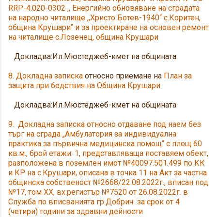
RRP-4.020-0302 ,, Енергийно обновяване на сградата
на народно читалище ,,Христо Ботев-1940“ с.Коритен,
община Крушари“ и за проектиране на основен ремонт
на читалище с.Лозенец, община Крушари
Докладва:Ил.Мюстеджеб-кмет на общината
8. Докладна записка
относно приемане на
План за
защита при бедствия на Община Крушари
Докладва:Ил.Мюстеджеб-кмет на общината
9. Докладна записка относно отдаване под наем без
търг на сграда „Амбулатория за индивидуална
практика за първична медицинска помощ“ с площ 60
кв.м., брой етажи: 1, представляваща поставяем обект,
разположена в поземлен имот №40097.501.499 по КК
и КР на с.Крушари, описана в точка 11 на Акт за частна
общинска собственост №2668/22.08.2022г., вписан под
№17, том XX, вх.регистър №7520 от 26.08.2022г. в
Служба по вписванията гр.Добрич за срок от 4
(четири) години за здравни дейности