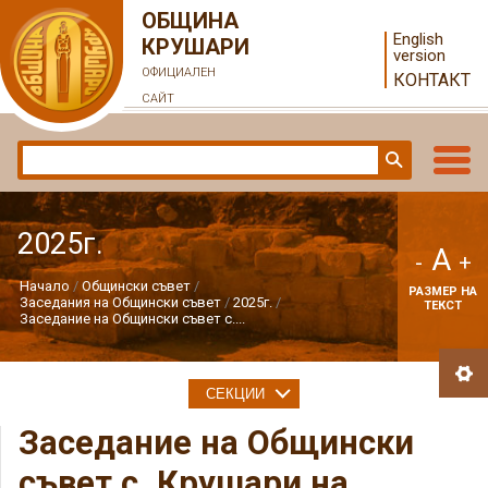
ОБЩИНА
English
КРУШАРИ
version
ОФИЦИАЛЕН
КОНТАКТ
САЙТ
2025г.
A
-
+
Начало
Общински съвет
РАЗМЕР НА
Заседания на Общински съвет
2025г.
ТЕКСТ
Заседание на Общински съвет с....
СЕКЦИИ
Заседание на Общински
съвет с. Крушари на