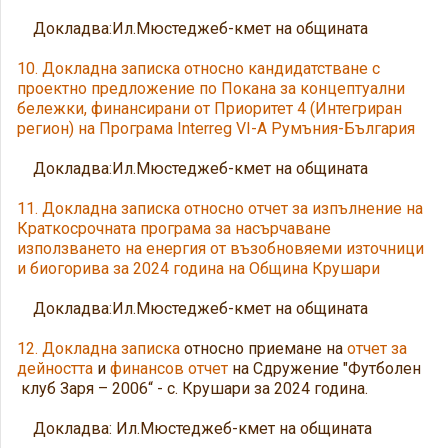
Докладва:Ил.Мюстеджеб-кмет на общината
10. Докладна записка относно кандидатстване с
проектно предложение по Покана за концептуални
бележки, финансирани от Приоритет 4 (Интегриран
регион) на Програма Interreg VI-A Румъния-България
Докладва:Ил.Мюстеджеб-кмет на общината
11. Докладна записка относно отчет за изпълнение на
Краткосрочната програма за насърчаване
използването на енергия от възобновяеми източници
и биогорива за 2024 година на Община Крушари
Докладва:Ил.Мюстеджеб-кмет на общината
12. Докладна записка
относно приемане на
отчет за
дейността
и
финансов отчет
на Сдружение "Футболен
клуб Заря – 2006“ - с. Крушари за 2024 година.
Докладва: Ил.Мюстеджеб-кмет на общината