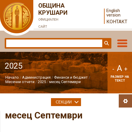
ОБЩИНА
English
КРУШАРИ
version
ОФИЦИАЛЕН
КОНТАКТ
САЙТ
2025
A
-
+
РАЗМЕР НА
Начало
Администрация
Финанси и бюджет
ТЕКСТ
Месечни отчети
2025
месец Септември
СЕКЦИИ
месец Септември