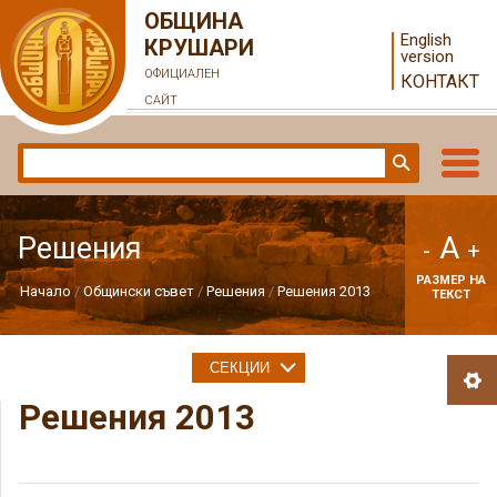
ОБЩИНА
English
КРУШАРИ
version
ОФИЦИАЛЕН
КОНТАКТ
САЙТ
A
Решения
-
+
РАЗМЕР НА
Начало
Общински съвет
Решения
Решения 2013
ТЕКСТ
СЕКЦИИ
Решения 2013