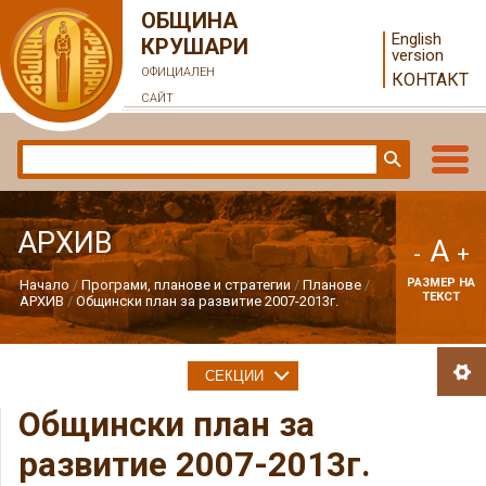
ОБЩИНА
English
КРУШАРИ
version
ОФИЦИАЛЕН
КОНТАКТ
САЙТ
АРХИВ
A
-
+
РАЗМЕР НА
Начало
Програми, планове и стратегии
Планове
ТЕКСТ
АРХИВ
Общински план за развитие 2007-2013г.
СЕКЦИИ
Общински план за
развитие 2007-2013г.