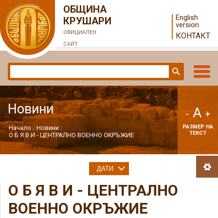
ОБЩИНА
English
КРУШАРИ
version
ОФИЦИАЛЕН
КОНТАКТ
САЙТ
Новини
A
-
+
РАЗМЕР НА
Начало
Новини
ТЕКСТ
О Б Я В И - ЦЕНТРАЛНО ВОЕННО ОКРЪЖИЕ
ДАТИ
О Б Я В И - ЦЕНТРАЛНО
ВОЕННО ОКРЪЖИЕ