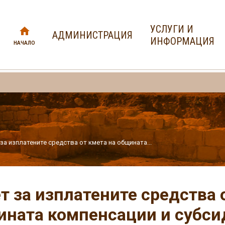
УСЛУГИ И
АДМИНИСТРАЦИЯ
ИНФОРМАЦИЯ
НАЧАЛО
за изплатените средства от кмета на общината...
т за изплатените средства 
ната компенсации и субси