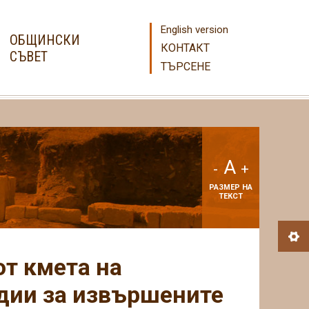
English version
ОБЩИНСКИ
КОНТАКТ
СЪВЕТ
ТЪРСЕНЕ
A
-
+
РАЗМЕР НА
ТЕКСТ
от кмета на
дии за извършените