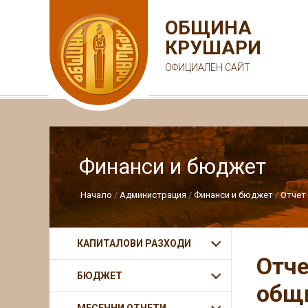
ОБЩИНА
КРУШАРИ
ОФИЦИАЛЕН САЙТ
Финанси и бюджет
Начало
Администрация
Финанси и бюджет
Отчет 
КАПИТАЛОВИ РАЗХОДИ
Отче
БЮДЖЕТ
общи