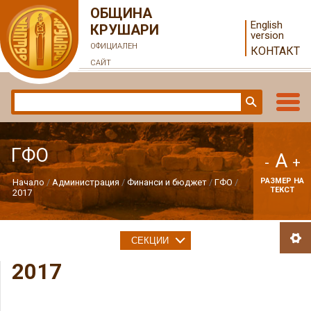
ОБЩИНА
English
КРУШАРИ
version
ОФИЦИАЛЕН
КОНТАКТ
САЙТ
ГФО
A
-
+
РАЗМЕР НА
Начало
Администрация
Финанси и бюджет
ГФО
ТЕКСТ
2017
СЕКЦИИ
2017