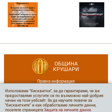
ОБЩИНА
КРУШАРИ
Правна информация
Политика за достъпност
Използваме "бисквитки", за да гарантираме, че ви
Карта на сайта
предоставяме услугите си по възможно най-добрия
начин на този уебсайт. За да научите повече за
Община Крушари
"бисквитките" и как обработваме личните данни,
в социалните мрежи
посетете страницата
Защита на личните данни
.