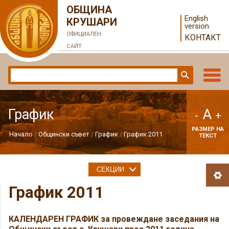
ОБЩИНА
English
КРУШАРИ
version
ОФИЦИАЛЕН
КОНТАКТ
САЙТ
A
График
-
+
РАЗМЕР НА
Начало
Общински съвет
График
График 2011
ТЕКСТ
СЕКЦИИ
График 2011
КАЛЕНДАРЕН ГРАФИК за провеждане заседания на