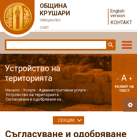
ОБЩИНА
English
КРУШАРИ
version
ОФИЦИАЛЕН
КОНТАКТ
САЙТ
Устройство на
A
територията
-
+
РАЗМЕР НА
Начало
Услуги
Административни услуги
ТЕКСТ
Устройство на територията
Съгласуване и одобряване на...
СЕКЦИИ
Съгласуване и одобряване