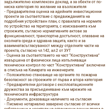
задължително комплексен доклад, а за обекти от по-
ниска категория по желание на възложителя
- Предварителна оценка на идейните инвестиционни
проекти за съответствие с предвижданията на
подробния устройствен план, с правилата на нормите
по устройство на територията, с изискванията към
строежите, съгласно нормативните актове за
функционалност, транспортна достъпност, опазване на
околната среда и здравна защита, както и за
взаимнатасъгласуваност между отделните части на
проекта, съгласно чл.142, ал.2 от ЗУТ
- Оценка за съответствието на част “Конструктивна”
извършена от физически лица изпълняващи
технически контрол по част “Конструктивна” включени
в списъка на Камарата на инженерите.
- Положително становище на органите по пожарна
безопасност за строежите от първа и втора категория
- Предварителни договори с експлоатационните
дружества за присъединяване към мрежите на
техническата инфраструктура
- Документи, доказващи наличието на съгласия
- Писмено нотариално заверено съгласие от всички
собственици и носители на ограничени вещни права в