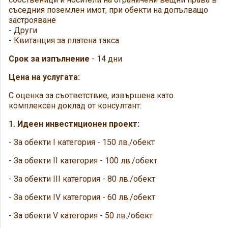
съседния поземлен имот, при обекти на допълващо
застрояване
- Други
- Квитанция за платена такса
Срок за изпълнение
- 14 дни
Цена на услугата:
С оценка за съответствие, извършена като
комплексен доклад от консултант:
1. Идеен инвестиционен проект:
- За обекти I категория - 150 лв./обект
- За обекти II категория - 100 лв./обект
- За обекти III категория - 80 лв./обект
- За обекти IV категория - 60 лв./обект
- За обекти V категория - 50 лв./обект