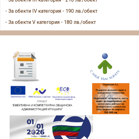
- За обекти IV категория - 190 лв./обект
- За обекти V категория - 180 лв./обект