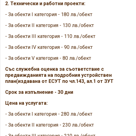
2. Технически и работни проекти:
- За обекти I категория - 180 лв./обект
- За обекти II категория - 130 лв./обект
- За обекти III категория - 110 лв./обект
- За обекти IV категория - 90 лв./обект
- За обекти V категория - 80 лв./обект
Със служебна оценка за съответствие с
предвижданията на подробния устройствен
план(издавана от ЕСУТ по чл.143, ал.1 от ЗУТ
Срок за изпълнение - 30 дни
Цена на услугата:
- За обекти I категория - 280 лв./обект
- За обекти II категория - 230 лв./обект
- За обекти III категория - 210 лв./обект