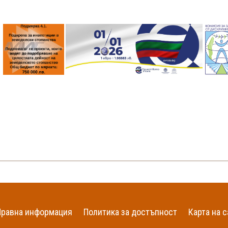
Правна информация
Политика за достъпност
Карта на с