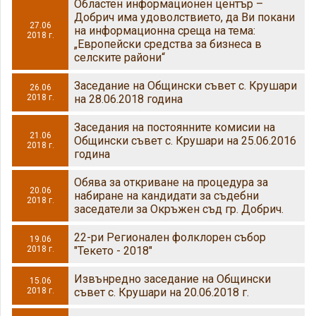
Областен информационен център –
Добрич има удоволствието, да Ви покани
27.06
на информационна среща на тема:
2018 г.
„Европейски средства за бизнеса в
селските райони“
Заседание на Общински съвет с. Крушари
26.06
2018 г.
на 28.06.2018 година
Заседания на постоянните комисии на
21.06
Общински съвет с. Крушари на 25.06.2016
2018 г.
година
Обява за откриване на процедура за
20.06
набиране на кандидати за съдебни
2018 г.
заседатели за Окръжен съд гр. Добрич.
22-ри Регионален фолклорен събор
19.06
2018 г.
"Текето - 2018"
Извънредно заседание на Общински
15.06
2018 г.
съвет с. Крушари на 20.06.2018 г.