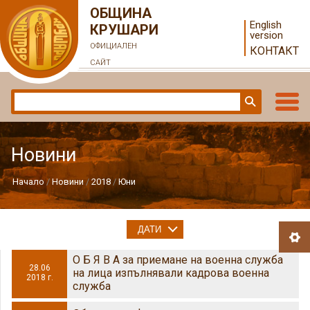
ОБЩИНА
English
КРУШАРИ
version
ОФИЦИАЛЕН
КОНТАКТ
САЙТ
Новини
Начало
Новини
2018
Юни
ДАТИ
О Б Я В А за приемане на военна служба
28.06
на лица изпълнявали кадрова военна
2018 г.
служба