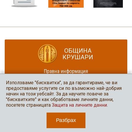
ОБЩИНА
КРУШАРИ
Правна информация
Политика за достъпност
Използваме "бисквитки", за да гарантираме, че ви
Карта на сайта
предоставяме услугите си по възможно най-добрия
начин на този уебсайт. За да научите повече за
Община Крушари
"бисквитките" и как обработваме личните данни,
в социалните мрежи
посетете страницата
Защита на личните данни
.
Разбрах
2026 Община Крушари
Уеб дизайн и програмиране: Нео медия