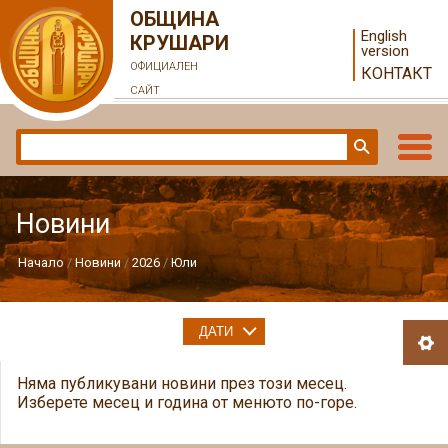
ОБЩИНА
English
КРУШАРИ
version
ОФИЦИАЛЕН
КОНТАКТ
САЙТ
Новини
Начало
Новини
2026
Юли
ДАТИ
Няма публикувани новини през този месец.
Изберете месец и година от менюто по-горе.