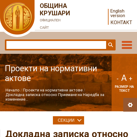
ОБЩИНА
English
КРУШАРИ
version
ОФИЦИАЛЕН
КОНТАКТ
САЙТ
Проекти на нормативни
A
актове
-
+
РАЗМЕР НА
Начало
Проекти на нормативни актове
ТЕКСТ
Докладна записка относно Приемане на Наредба за
изменение...
СЕКЦИИ
Докладна записка относно