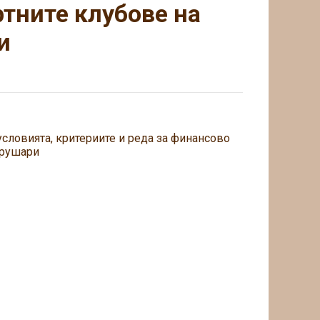
тните клубове на
и
словията, критериите и реда за финансово
Крушари