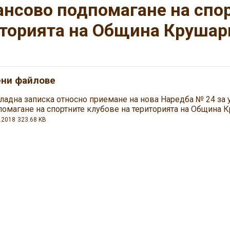
нсово подпомагане на спор
торията на Община Крушар
ени файлове
ладна записка относно приемане на нова Наредба № 24 за у
помагане на спортните клубове на територията на Община 
.2018
323.68 KB