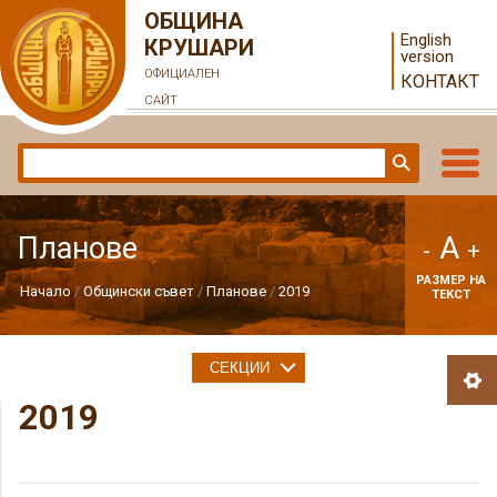
ОБЩИНА
English
КРУШАРИ
version
ОФИЦИАЛЕН
КОНТАКТ
САЙТ
A
Планове
-
+
РАЗМЕР НА
Начало
Общински съвет
Планове
2019
ТЕКСТ
СЕКЦИИ
2019