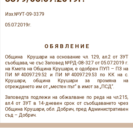
Изх.№УТ-09-3379
05.07.2019г.
О Б Я В Л Е Н И Е
Община Крушари на основание чл. 129, ал.2 от ЗУТ
съобщава, че със Заповед №РД-08-327 от 05.07.2019 г.
на Кмета на Община Крушари, е одобрен ПУП – ПЗ на
ПИ №40097.29.52 и ПИ №40097.29.53 по КК на с.
Крушари, община Крушари за промяна на
отреждането им от „местен път“ в имот за „ПСД“.
Заповедта подлежи на обжалване по реда на чл.215,
ал.4 от ЗУТ в 14-дневен срок от съобщаването чрез
Община Крушари, обл. Добрич, пред Административен
съд – Добрич.