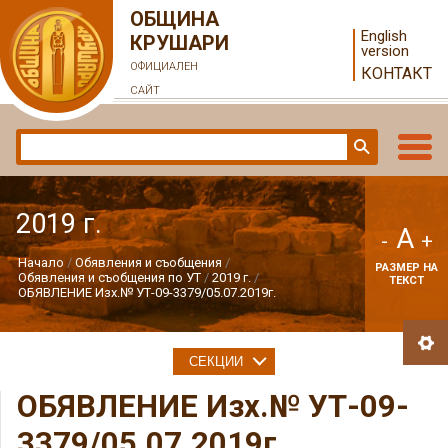
ОБЩИНА
English
КРУШАРИ
version
ОФИЦИАЛЕН
КОНТАКТ
САЙТ
2019 г.
A
-
+
Начало
Обявления и съобщения
РАЗМЕР НА
Обявления и съобщения по УТ
2019 г.
ТЕКСТ
ОБЯВЛЕНИЕ Изх.№ УТ-09-3379/05.07.2019г.
СЕКЦИИ
ОБЯВЛЕНИЕ Изх.№ УТ-09-
3379/05.07.2019г.