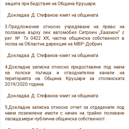
защита при бедствия на Община Крушари.
Докладва: Д. Стефанов-кмет на общината
3.Предложение относно учредяване на право на
ползване върху лек автомобил Ситроен „Евазион“ с
рег. № Тх 0422 ХК, частна общинска собственост в
полза на Областна дирекция на МВР-Добрич.
Докладва: Д. Стефанов-кмет на общината
4.Докладна записка относно предоставяне под наем
на полски пътища и отводнителни канали на
територията на Община Крушари за стопанската
2019/2020 година.
Докладва: Д. Стефанов-кмет на общината
5.Докладна записка относно отчет за отдадените под
наем поземлени имоти с начин на трайно ползване
пасища,мери-публична общинска собственост .