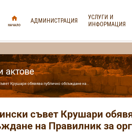
УСЛУГИ И
АДМИНИСТРАЦИЯ
ИНФОРМАЦИЯ
НАЧАЛО
и актове
ъвет Крушари обявява публично обсъждане на...
нски съвет Крушари обявя
ждане на Правилник за орг