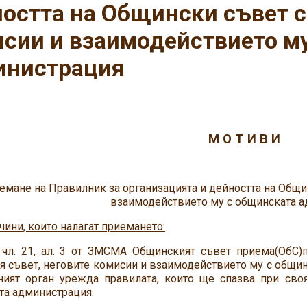
остта на Общински съвет с
сии и взаимодействието м
инистрация
М О Т И В И
иемане на Правилник за организацията и дейността на Общ
взаимодействието му с общинската 
чини, които налагат приемането:
 чл. 21, ал. 3 от ЗМСМА Общинският съвет приема(ОбС)п
 съвет, неговите комисии и взаимодействието му с общин
ният орган урежда правилата, които ще спазва при сво
та администрация.