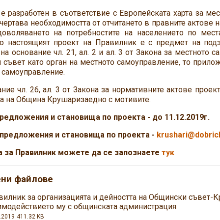
е разработен в съответствие с Европейската харта за мес
чертава необходимостта от отчитането в правните актове н
доволяването на потребностите на населението по мес
о настоящият проект на Правилник е с предмет на под
на основание чл. 21, ал. 2 и ал. 3 от Закона за местното
съвет като орган на местното самоуправление, то прилож
 самоуправление.
ние чл. 26, ал. 3 от Закона за нормативните актове прое
а на Община Крушаризаедно с мотивите.
предложения и становища по проекта - до 11.12.2019г.
 предложения и
становища по проект
а -
krushari@dobric
а за Правилник можете да се запознаете
тук
ени файлове
вилник за организацията и дейността на Общински съвет-К
имодействието му с общинската администрация
.2019
411.32 KB