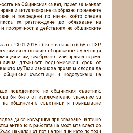
остта на Общинския съвет, приет за мандат
зиране и актуализиране съобразно промените
ирани и подредени по начин, който следва
еписка за разглеждане до обявяване на
 и прозрачност в действията на общинските
ила от 23.01.2018 г.) във връзка с § 68от ПЗР
вместимостта относно общинските съветници
омощията им, съобразно тази правна норма.
блична длъжност ведномесечен срок от
ването му.Тази законова промяна следва да
и общински съветници и недопускане на
аща поведението на общинския съветник,
Това би било от изключително значение за
е на общинските съветници и повишаване
ледва да се извършва при спазване на точно
ва активно в работата на местната власт се
ъде намален от пет на три дни като по този