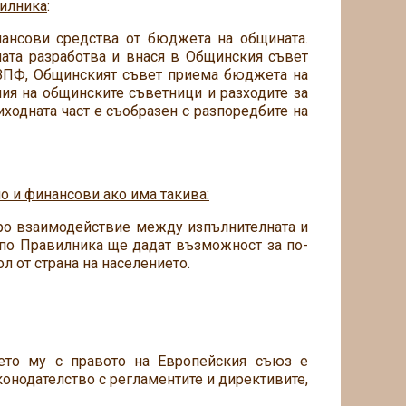
вилника
:
нансови средства от бюджета на общината.
ната разработва и внася в Общинския съвет
т ЗПФ, Общинският съвет приема бюджета на
ения на общинските съветници и разходите за
ходната част е съобразен с разпоредбите на
о и финансови ако има такива:
бро взаимодействие между изпълнителната и
 по Правилника ще дадат възможност за по-
л от страна на населението.
ието му с правото на Европейския съюз е
онодателство с регламентите и директивите,