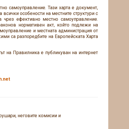
тно самоуправление. Тази харта е документ,
а всички особености на местните структури с
та чрез ефективно местно самоуправление.
законов нормативен акт, който подлежи на
 самоуправление и местната администрация от
ими са разпоредбите на Европейската Харта
ктът на Правилника е публикуван на интернет
h.net
рушари, неговите комисии и