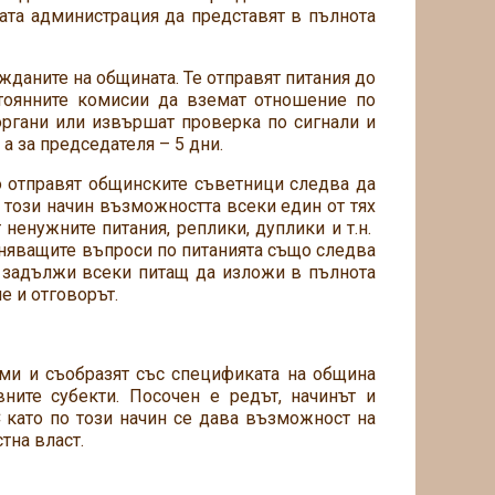
ата администрация да представят в пълнота
даните на общината. Те отправят питания до
стоянните комисии да вземат отношение по
органи или извършат проверка по сигнали и
а за председателя – 5 дни.
то отправят общинските съветници следва да
 този начин възможността всеки един от тях
 ненужните питания, реплики, дуплики и т.н.
очняващите въпроси по питанията също следва
е задължи всеки питащ да изложи в пълнота
е и отговорът.
рми и съобразят със спецификата на община
ните субекти. Посочен е редът, начинът и
 като по този начин се дава възможност на
тна власт.