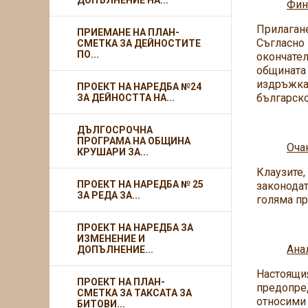
ДОПЪЛНЕНИЕ НА...
Фин
Прилаган
ПРИЕМАНЕ НА ПЛАН-
Съгласно
СМЕТКА ЗА ДЕЙНОСТИТЕ
ПО...
окончате
общината 
издръжка 
ПРОЕКТ НА НАРЕДБА №24
българско
ЗА ДЕЙНОСТТА НА...
ДЪЛГОСРОЧНА
ПРОГРАМА НА ОБЩИНА
Оча
КРУШАРИ ЗА...
Клаузите
ПРОЕКТ НА НАРЕДБА № 25
законодат
ЗА РЕДА ЗА...
голяма пр
ПРОЕКТ НА НАРЕДБА ЗА
ИЗМЕНЕНИЕ И
Ана
ДОПЪЛНЕНИЕ...
Настоящи
ПРОЕКТ НА ПЛАН-
предопред
СМЕТКА ЗА ТАКСАТА ЗА
относими 
БИТОВИ...