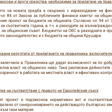
ансови и други средства, необходими за прилагане на пра
ето на новата уредба е свързано с изразходване на фи
 чл. 84 от Закона за публичните финанси кметът на общи
лния проект на бюджета на общината. Съгласно чл. 94 о
за съответната година, в т.ч. и разходите за възнагражд
на общинския съвет. Бюджетът на ОбС в разходната и при
то законодателство и с бюджета на община Крушари.
квани резултати от прилагането на правилника, включителн
, залегнали в Правилника ще дадат възможност за по-до
елна власт на общинско ниво. Така разписани дейностите
озрачност в работата на местната власт и ефективен контро
лиз на съответствие с правото на Европейския съюз
:
ят проект е подзаконов нормативен акт и съответств
елено от синхронизирането на действащото българско зак
към тази материя.