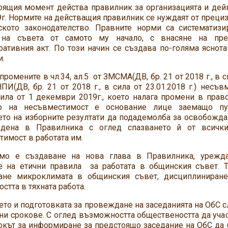
оящия момент действа правилник за организацията и дейн
г. Нормите на действащия правилник се нуждаят от преци
ското законодателство. Правните норми са систематиз
а на съвета от самото му начало, с внасяне на пр
ативния акт. По този начин се създава по-голяма яснота
и.
промените в чл.34, ал.5 от ЗМСМА(ДВ, бр. 21 от 2018 г., в с
И(ДВ, бр. 21 от 2018 г., в сила от 23.01.2018 г.) несъ
сила от 1 декември 2019г., което налага промени в прав
то на несъвместимост е основание лице заемащо пу
ето на изборните резултати да подадемолба за освобожда
едена в Правилника с оглед спазването й от всичк
имост в работата им.
мо е създаване на нова глава в Правилника, урежд
е на етични правила за работата в общинския съвет. 
ане микроклимата в общинския съвет, дисциплиниран
стта в тяхната работа.
то и подготовката за провеждане на заседанията на ОбС с
и срокове. С оглед възможността обществеността да участ
окът за информиране за предстоящо заседание на ОбС да б