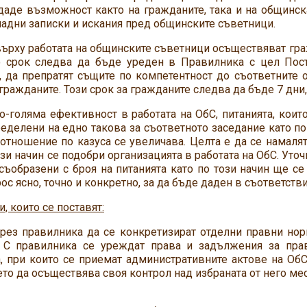
даде възможност както на гражданите, така и на общинск
адни записки и искания пред общинските съветници.
ърху работата на общинските съветници осъществяват граж
то срок следва да бъде уреден в Правилника с цел По
, да препратят същите по компетентност до съответните 
гражданите. Този срок за гражданите следва да бъде 7 дни, 
о-голяма ефективност в работата на ОбС, питанията, кои
еделени на едно такова за съответното заседание като по
отношение по казуса се увеличава. Целта е да се намалят
ози начин се подобри организацията в работата на ОбС. Ут
съобразени с броя на питанията като по този начин ще с
ос ясно, точно и конкретно, за да бъде даден в съответстви
, които се поставят:
чрез правилника да се конкретизират отделни правни но
 С правилника се уреждат права и задължения за прав
, при които се приемат административните актове на ОбС
то да осъществява своя контрол над избраната от него мес