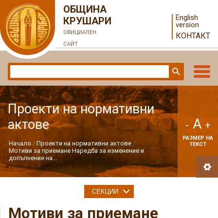
ОБЩИНА
English
КРУШАРИ
version
ОФИЦИАЛЕН
КОНТАКТ
САЙТ
Проекти на нормативни
A
актове
-
+
РАЗМЕР НА
Начало
Проекти на нормативни актове
ТЕКСТ
Мотиви за приемане Наредба за изменение и
допълнение на...
СЕКЦИИ
Мотиви за приемане