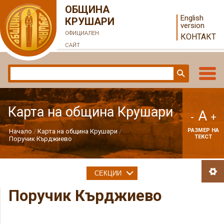
ОБЩИНА
English
КРУШАРИ
version
ОФИЦИАЛЕН
КОНТАКТ
САЙТ
Карта на община Крушари
A
-
+
РАЗМЕР НА
Начало
Карта на община Крушари
ТЕКСТ
Поручик Кърджиево
СЕКЦИИ
Поручик Кърджиево