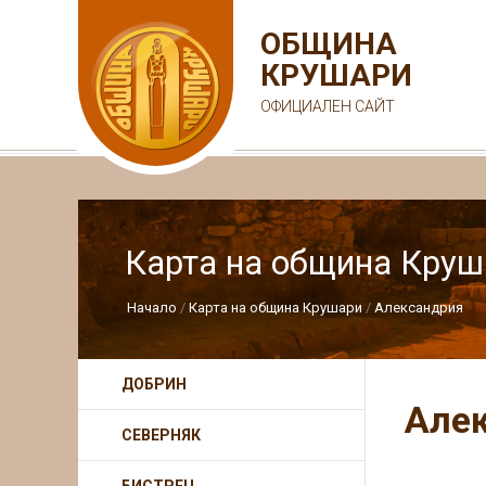
ОБЩИНА
КРУШАРИ
ОФИЦИАЛЕН САЙТ
Карта на община Круш
Начало
Карта на община Крушари
Александрия
ДОБРИН
Але
СЕВЕРНЯК