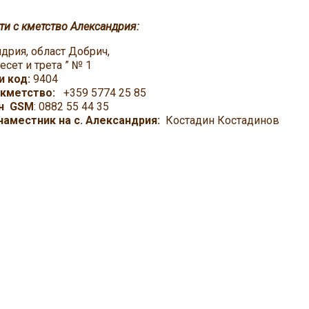
ти с кметство Александрия:
ндрия, област Добрич,
 „ Двадесет и трета
 код:
9404
кметство:
+359 5774 25 85
н GSM
: 0882 55 
наместник на с. Александрия:
Костадин Костадинов