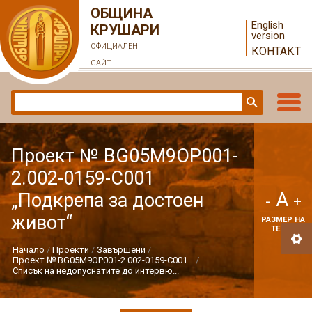
ОБЩИНА
English
КРУШАРИ
version
ОФИЦИАЛЕН
КОНТАКТ
САЙТ
Проект № BG05M9OP001-
2.002-0159-С001
A
„Подкрепа за достоен
-
+
живот“
РАЗМЕР НА
ТЕКСТ
Начало
Проекти
Завършени
Проект № BG05M9OP001-2.002-0159-С001...
Списък на недопуснатите до интервю...