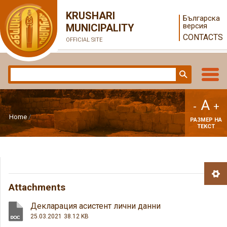
KRUSHARI
Българска
версия
MUNICIPALITY
CONTACTS
OFFICIAL SITE
A
-
+
Home
РАЗМЕР НА
ТЕКСТ
Attachments
Декларация асистент лични данни
25.03.2021
38.12 KB