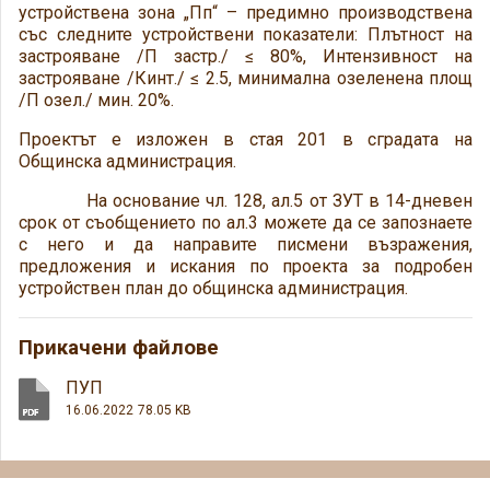
устройствена зона „Пп“ – предимно производствена
със следните устройствени показатели: Плътност на
застрояване /П застр./ ≤ 80%, Интензивност на
застрояване /Кинт./ ≤ 2.5, минимална озеленена площ
/П озел./ мин. 20%.
Проектът е изложен в стая 201 в сградата на
Общинска администрация.
На основание чл. 128, ал.5 от ЗУТ в 14-дневен
срок от съобщението по ал.3 можете да се запознаете
с него и да направите писмени възражения,
предложения и искания по проекта за подробен
устройствен план до общинска администрация.
Прикачени файлове
ПУП
16.06.2022
78.05 KB