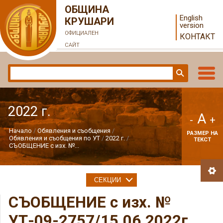
ОБЩИНА
English
КРУШАРИ
version
ОФИЦИАЛЕН
КОНТАКТ
САЙТ
2022 г.
A
-
+
Начало
Обявления и съобщения
РАЗМЕР НА
Обявления и съобщения по УТ
2022 г.
ТЕКСТ
СЪОБЩЕНИЕ с изх. №...
СЕКЦИИ
СЪОБЩЕНИЕ с изх. №
УТ-09-2757/15.06.2022г.