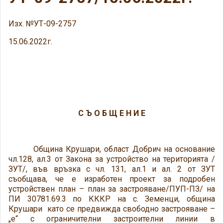
Изх. №УТ-09-2757
15.06.2022г.
С Ъ О Б Щ Е Н И Е
Община Крушари, област Добрич на основание
чл.128, ал.3 от Закона за устройство на територията /
ЗУТ/, във връзка с чл. 131, ал.1 и ал. 2 от ЗУТ
съобщава, че е изработен проект за подробен
устройствен план – план за застрояване/ПУП-ПЗ/ на
ПИ 30781.69.3 по КККР на с. Земенци, община
Крушари като се предвижда свободно застрояване –
„е“ с ограничителни застроителни линии в