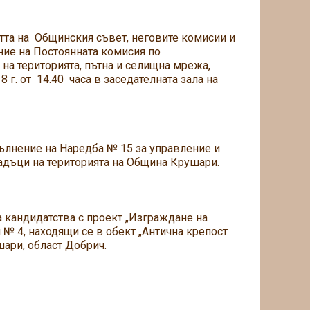
стта на Общинския съвет, неговите комисии и
ие на Постоянната комисия по
на територията, пътна и селищна мрежа,
8 г. от 14.40 часа в заседателната зала на
ълнение на Наредба № 15 за управление и
падъци на територията на Община Крушари.
 кандидатства с проект „Изграждане на
№ 4, находящи се в обект „Антична крепост
шари, област Добрич.