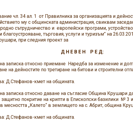
ние чл. 34 ал. 1 от Правилника за организацията и дейно
ствието му с общинската администрация, свиквам заседан
одно сътрудничество и европейски програми, устройство 
и благоустрояване, търговия, услуги и туризъм” на 26.03.201
ушари, при следния проект за
 Е В Е Н Р Е Д:
на записка относно приемане Наредба за изменение и доп
не на дейностите по третиране на битови и строителни от
: Д.Стефанов-кмет на общината.
на записка относно даване на съгласие Община Крушари да
защитно покритие на крипти в Епископски базилики № 3 и 
 в месността „Калето“ в землището на с. Абрит, община Кру
: Д.Стефанов-кмет на общината.