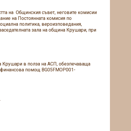
стта на Общинския съвет, неговите комисии
ание на Постоянната комисия по
социална политика, вероизповедания,
 заседателната зала на община Крушари, при
а Крушари в полза на АСП, обезпечаваща
 на финансова помощ BG05FMOP001-
.