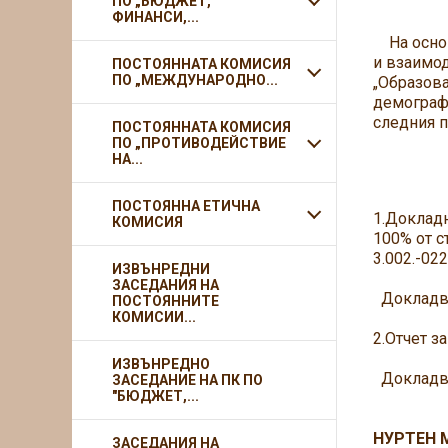
ПО „БЮДЖЕТ,
ФИНАНСИ,...
На основа
и взаимод
ПОСТОЯННАТА КОМИСИЯ
ПО „МЕЖДУНАРОДНО...
„Образова
демографс
следния п
ПОСТОЯННАТА КОМИСИЯ
ПО „ПРОТИВОДЕЙСТВИЕ
НА...
Д Н
ПОСТОЯННА ЕТИЧНА
1.Докладн
КОМИСИЯ
100% от с
3.002.-02
ИЗВЪНРЕДНИ
ЗАСЕДАНИЯ НА
Докладва
ПОСТОЯННИТЕ
КОМИСИИ...
2.Отчет з
ИЗВЪНРЕДНО
Докладва
ЗАСЕДАНИЕ НА ПК ПО
"БЮДЖЕТ,...
НУРТЕН 
ЗАСЕДАНИЯ НА