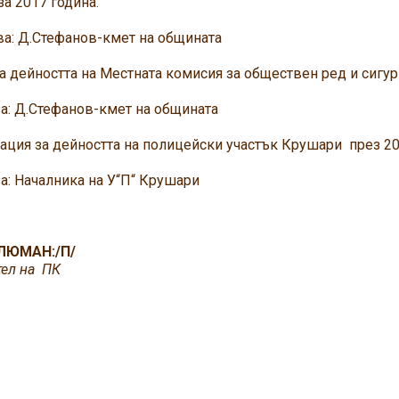
а 2017 година.
: Д.Стефанов-кмет на общината
за дейността на Местната комисия за обществен ред и сигур
: Д.Стефанов-кмет на общината
ция за дейността на полицейски участък Крушари през 20
: Началника на У“П“ Крушари
ЛЮМАН:/П/
тел на ПК