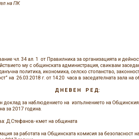
ел на ПК
ние чл. 34 ал. 1 от Правилника за организацията и дейно
ствието му с общинската администрация, свиквам заседа
данъчна политика, икономика, селско стопанство, законнос
ст” на 26.03.2018 г. от 14.20 часа в заседателната зала на
 Е В Е Н Р Е Д:
н доклад за наблюдението на изпълнението на Общинския 
на за 2017 година.
: Д.Стефанов-кмет на общината
ация за работата на Общинската комисия за безопасност 