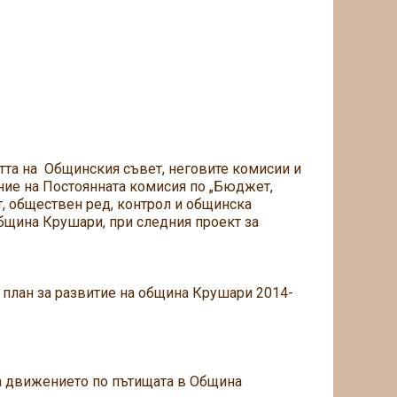
стта на Общинския съвет, неговите комисии и
ние на Постоянната комисия по „Бюджет,
т, обществен ред, контрол и общинска
 община Крушари, при следния проект за
план за развитие на община Крушари 2014-
на движението по пътищата в Община