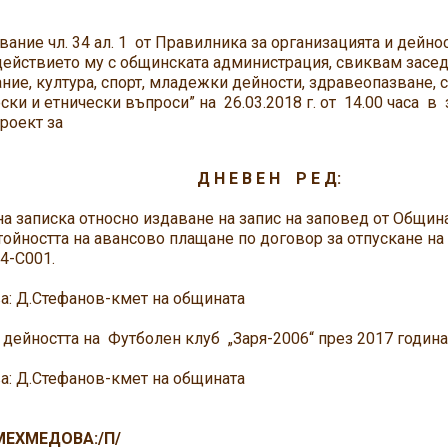
ние чл. 34 ал. 1 от Правилника за организацията и дейно
ействието му с общинската администрация, свиквам засед
ние, култура, спорт, младежки дейности, здравеопазване, 
ки и етнически въпроси” на 26.03.2018 г. от 14.00 часа в
роект за
 Е В Е Н Р Е Д:
а записка относно издаване на запис на заповед от Общин
тойността на авансово плащане по договор за отпускане
24-C001.
: Д.Стефанов-кмет на общината
а дейността на Футболен клуб „Заря-2006“ през 2017 година
: Д.Стефанов-кмет на общината
МЕХМЕДОВА:/П/