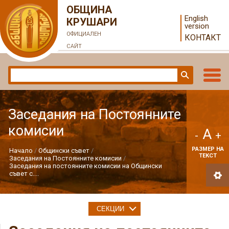
ОБЩИНА
English
КРУШАРИ
version
ОФИЦИАЛЕН
КОНТАКТ
САЙТ
Заседания на Постоянните
комисии
A
-
+
РАЗМЕР НА
Начало
Общински съвет
ТЕКСТ
Заседания на Постоянните комисии
Заседания на постоянните комисии на Общински
съвет с....
СЕКЦИИ