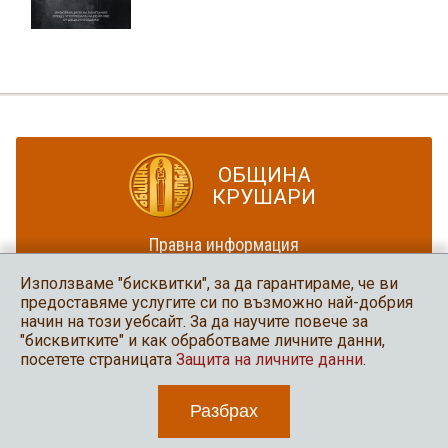
ОБЩИНА
КРУШАРИ
Правна информация
Политика за достъпност
Използваме "бисквитки", за да гарантираме, че ви
Карта на сайта
предоставяме услугите си по възможно най-добрия
начин на този уебсайт. За да научите повече за
Община Крушари
"бисквитките" и как обработваме личните данни,
в социалните мрежи
посетете страницата
Защита на личните данни
.
Разбрах
2026 Община Крушари
Уеб дизайн и програмиране: Нео медия