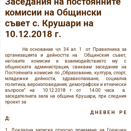
Заседания на постоянните
комисии на Общински
съвет с. Крушари на
10.12.2018 г.
На основание чл. 34 ал. 1 от Правилника за
организацията и дейността на Общинския съвет,
неговите комисии и взаимодействието му с
общинската администрация, свиквам заседание на
Постоянната комисия по „Образование, култура, спорт,
младежки дейности, здравеопазване, социална
политика, вероизповедания, демографски и етнически
въпроси” на 10.12.2018 г. от 14.00 часа в
заседателната зала на община Крушари, при следния
проект за
Д Н Е В Е Н Р Е
Д:
1. Докладна записка относно приемане на Годишен