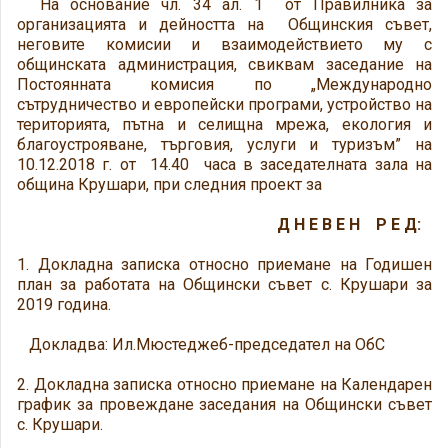
На основание чл. 34 ал. 1 от Правилника за
организацията и дейността на Общинския съвет,
неговите комисии и взаимодействието му с
общинската администрация, свиквам заседание на
Постоянната комисия по „Международно
сътрудничество и европейски програми, устройство на
територията, пътна и селищна мрежа, екология и
благоустрояване, търговия, услуги и туризъм” на
10.12.2018 г. от 14.40 часа в заседателната зала на
община Крушари, при следния проект за
Д Н Е В Е Н Р Е Д:
1. Докладна записка относно приемане на Годишен
план за работата на Общински съвет с. Крушари за
2019 година.
Докладва: Ил.Мюстеджеб-председател на ОбС
2. Докладна записка относно приемане на Календарен
график за провеждане заседания на Общински съвет
с. Крушари.