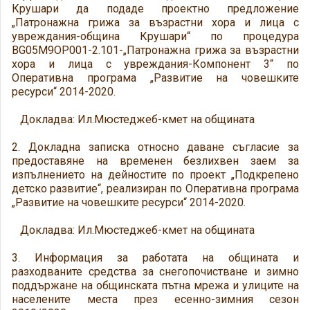
Крушари да подаде проектно предложение
„Патронажна грижа за възрастни хора и лица с
увреждания-община Крушари“ по процедура
BG05M9OP001-2.101-„Патронажна грижа за възрастни
хора и лица с увреждания-Компонент 3“ по
Оперативна програма „Развитие на човешките
ресурси“ 2014-2020.
Докладва: Ил.Мюстеджеб-кмет на общината
2. Докладна записка относно даване съгласие за
предоставяне на временен безлихвен заем за
изпълнението на дейностите по проект „Подкрепено
детско развитие“, реализиран по Оперативна програма
„Развитие на човешките ресурси“ 2014-2020.
Докладва: Ил.Мюстеджеб-кмет на общината
3. Информация за работата на общината и
разходваните средства за снегопочистване и зимно
поддържане на общинската пътна мрежа и улиците на
населените места през есенно-зимния сезон