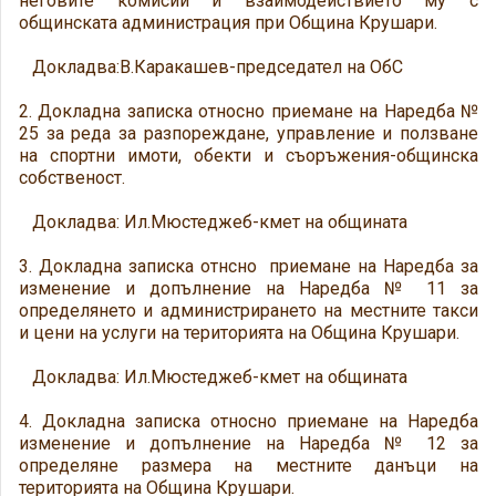
неговите комисии и взаимодействието му с
общинската администрация при Община Крушари.
Докладва:В.Каракашев-председател на ОбС
2. Докладна записка относно приемане на Наредба №
25 за реда за разпореждане, управление и ползване
на спортни имоти, обекти и съоръжения-общинска
собственост.
Докладва: Ил.Мюстеджеб-кмет на общината
3. Докладна записка отнсно приемане на Наредба за
изменение и допълнение на Наредба № 11 за
определянето и администрирането на местните такси
и цени на услуги на територията на Община Крушари.
Докладва: Ил.Мюстеджеб-кмет на общината
4. Докладна записка относно приемане на Наредба
изменение и допълнение на Наредба № 12 за
определяне размера на местните данъци на
територията на Община Крушари.