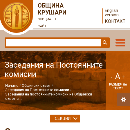
ОБЩИНА
English
КРУШАРИ
version
ОФИЦИАЛЕН
КОНТАКТ
САЙТ
Заседания на Постоянните
комисии
A
-
+
РАЗМЕР НА
Начало
Общински съвет
ТЕКСТ
Заседания на Постоянните комисии
Заседания на постоянните комисии на Общински
съвет с....
СЕКЦИИ