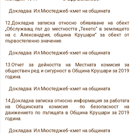
Докладва: Ил.Мюстеджеб-кмет на общината
12.Докладна записка относно обявяване на обект
„Обслужващ път до местността „Текето“ в землището
на с. Александрия, община Крушари” за обект от
първостепенно значение.
Докладва: Ил.Мюстеджеб-кмет на общината
13.Отчет за дейността на Местната комисия за
обществен ред и сигурност в Община Крушари за 2019
година.
Докладва: Ил.Мюстеджеб-кмет на общината
14.Докладна записка относно информация за работата
на Общинската комисия по безопасност на
движението по пътищата в Община Крушари за 2019
година.
Докладва: Ил.Мюстеджеб-кмет на общината