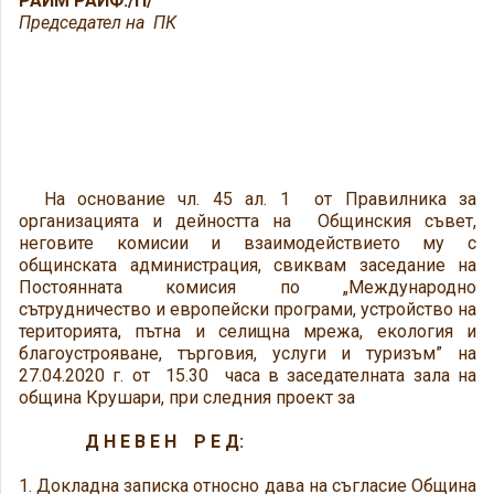
РАИМ РАИФ:/П/
Председател на ПК
На основание чл. 45 ал. 1 от Правилника за
организацията и дейността на Общинския съвет,
неговите комисии и взаимодействието му с
общинската администрация, свиквам заседание на
Постоянната комисия по „Международно
сътрудничество и европейски програми, устройство на
територията, пътна и селищна мрежа, екология и
благоустрояване, търговия, услуги и туризъм” на
27.04.2020 г. от 15.30 часа в заседателната зала на
община Крушари, при следния проект за
Д Н Е В Е Н Р Е Д:
1. Докладна записка относно дава на съгласие Община