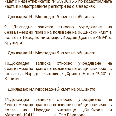
имат с индентификатор № 65906.35.5 по кадастралната
карта и кадастралните регистри на с. Северняк.
Докладва: Ил.Мюстеджеб-кмет на общината
9. Докладна записка относно учредяване на
безвъзмездно право на ползване на общински имот в
полза на Народно читалище „Йордан Драгнев-1894“ с.
Крушари.
Докладва: Ил.Мюстеджеб-кмет на общината
10.Докладна записка относно учредяване на
безвъзмездно право на ползване на общински имот в
полза на Народно читалище „Христо Ботев-1940“ с.
Коритен.
Докладва: Ил.Мюстеджеб-кмет на общината
11.Докладна записка относно учредяване на
безвъзмездно право на ползване на общински имот в
полза на Народно читалище „Св.Кирил и
Методий-1941“ с. Ефр.Бакалово.