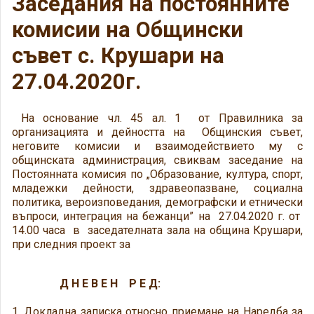
Заседания на постоянните
комисии на Общински
съвет с. Крушари на
27.04.2020г.
На основание чл. 45 ал. 1 от Правилника за
организацията и дейността на Общинския съвет,
неговите комисии и взаимодействието му с
общинската администрация, свиквам заседание на
Постоянната комисия по „Образование, култура, спорт,
младежки дейности, здравеопазване, социална
политика, вероизповедания, демографски и етнически
въпроси, интеграция на бежанци” на 27.04.2020 г. от
14.00 часа в заседателната зала на община Крушари,
при следния проект за
Д Н Е В Е Н Р Е Д:
1. Докладна записка относно приемане на Наредба за