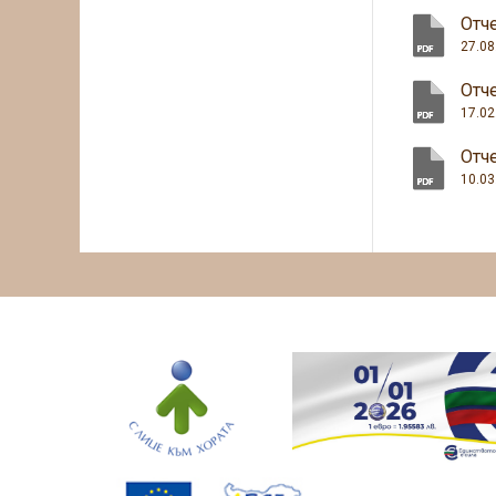
Отче
27.08
Отче
17.02
Oтче
10.03