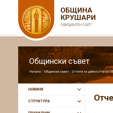
ОБЩИНА
КРУШАРИ
ОФИЦИАЛЕН САЙТ
Общински съвет
Начало
Общински съвет
Отчети за дейността на О
НОВИНИ
Отче
СТРУКТУРА